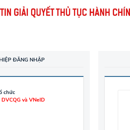
HIỆP ĐĂNG NHẬP
ổ chức
ản DVCQG và VNeID