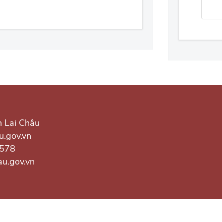
h Lai Châu
u.gov.vn
.578
au.gov.vn