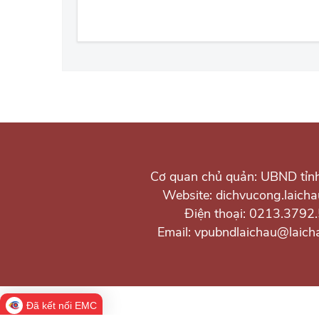
Cơ quan chủ quản: UBND tỉn
Website: dichvucong.laicha
Điện thoại: 0213.3792
Email: vpubndlaichau@laich
Đã kết nối EMC