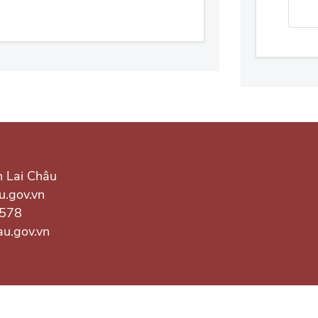
h Lai Châu
u.gov.vn
.578
au.gov.vn