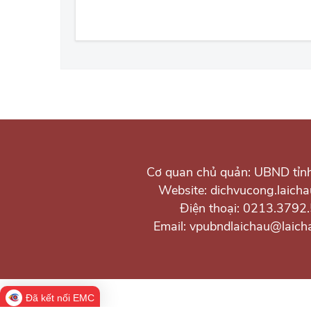
Cơ quan chủ quản: UBND tỉn
Website: dichvucong.laicha
Điện thoại: 0213.3792
Email: vpubndlaichau@laich
Đã kết nối EMC