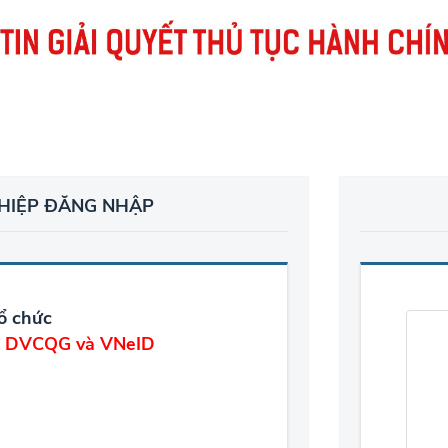
HIỆP ĐĂNG NHẬP
ổ chức
ản DVCQG và VNeID