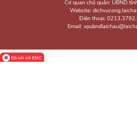
Cơ quan chủ quản: UBND tỉn
Website: dichvucong.laicha
Điện thoại: 0213.3792
Email: vpubndlaichau@laich
Đã kết nối EMC