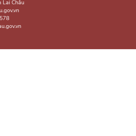
h Lai Châu
u.gov.vn
.578
au.gov.vn