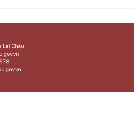
h Lai Châu
u.gov.vn
.578
au.gov.vn