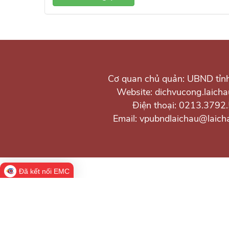
Cơ quan chủ quản: UBND tỉn
Website: dichvucong.laicha
Điện thoại: 0213.3792
Email: vpubndlaichau@laich
Đã kết nối EMC