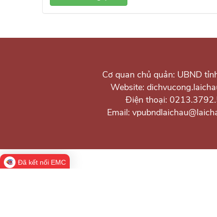
Cơ quan chủ quản: UBND tỉn
Website: dichvucong.laicha
Điện thoại: 0213.3792
Email: vpubndlaichau@laich
Đã kết nối EMC