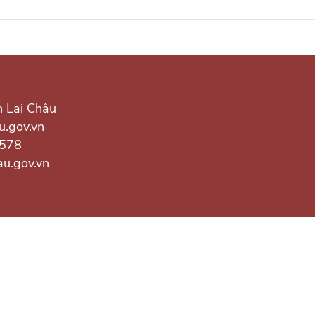
h Lai Châu
u.gov.vn
.578
au.gov.vn