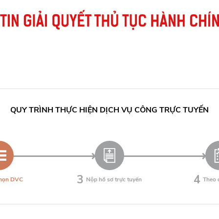
QUY TRÌNH THỰC HIỆN DỊCH VỤ CÔNG TRỰC TUYẾN
3
4
chọn DVC
Nộp hồ sơ trực tuyến
Theo d