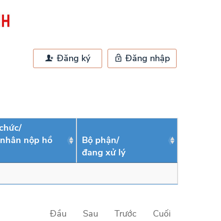
Đăng ký
Đăng nhập
chức/
 nhân nộp hồ
Bộ phận/
đang xử lý
Đầu
Sau
Trước
Cuối