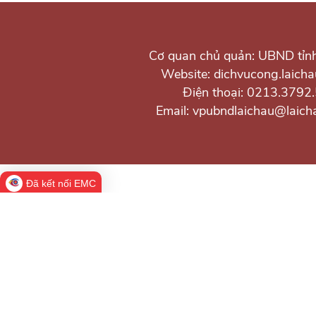
Cơ quan chủ quản: UBND tỉn
Website: dichvucong.laicha
Điện thoại: 0213.3792
Email: vpubndlaichau@laich
Đã kết nối EMC