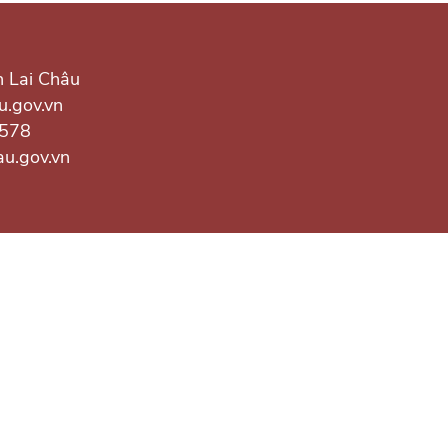
h Lai Châu
u.gov.vn
.578
au.gov.vn