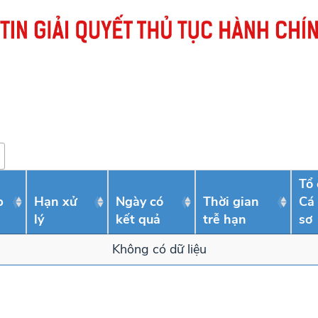
Tổ 
p
Hạn xử
Ngày có
Thời gian
Cá
lý
kết quả
trễ hạn
sơ
Không có dữ liệu