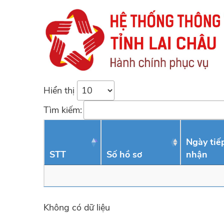
Hiển thị
Tìm kiếm:
Ngày tiế
STT
Số hồ sơ
nhận
Không có dữ liệu