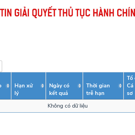
Tổ 
p
Hạn xử
Ngày có
Thời gian
Cá
lý
kết quả
trễ hạn
sơ
Không có dữ liệu