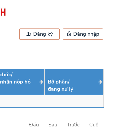
Đăng ký
Đăng nhập
chức/
 nhân nộp hồ
Bộ phận/
đang xử lý
Đầu
Sau
Trước
Cuối