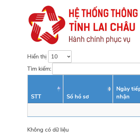
Hiển thị
Tìm kiếm:
Ngày tiế
STT
Số hồ sơ
nhận
Không có dữ liệu