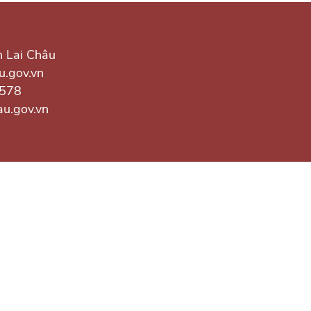
h Lai Châu
u.gov.vn
.578
au.gov.vn