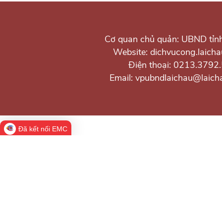
Cơ quan chủ quản: UBND tỉn
Website: dichvucong.laicha
Điện thoại: 0213.3792
Email: vpubndlaichau@laich
Đã kết nối EMC