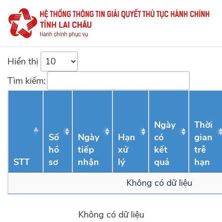
Hiển thị
Tìm kiếm:
Ngày
Thời
Số
Ngày
Hạn
có
gian
hồ
tiếp
xử
kết
trễ
STT
sơ
nhận
lý
quả
hạn
Không có dữ liệu
Không có dữ liệu