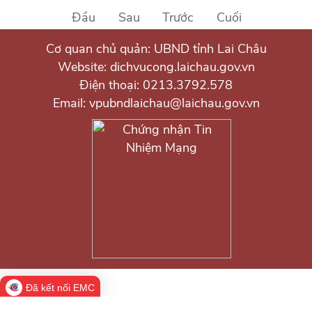
Đầu
Sau
Trước
Cuối
Cơ quan chủ quản: UBND tỉnh Lai Châu
Website: dichvucong.laichau.gov.vn
Điện thoại: 0213.3792.578
Email: vpubndlaichau@laichau.gov.vn
Đã kết nối EMC