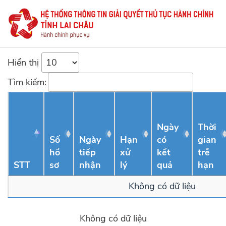
Hiển thị
Tìm kiếm:
Ngày
Thời
Số
Ngày
Hạn
có
gian
hồ
tiếp
xử
kết
trễ
STT
sơ
nhận
lý
quả
hạn
Không có dữ liệu
Không có dữ liệu