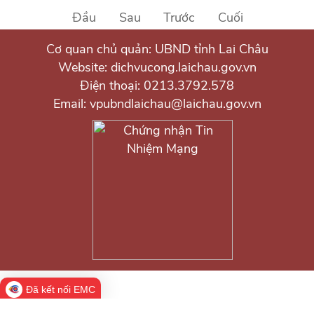
Đầu
Sau
Trước
Cuối
Cơ quan chủ quản: UBND tỉnh Lai Châu
Website: dichvucong.laichau.gov.vn
Điện thoại: 0213.3792.578
Email: vpubndlaichau@laichau.gov.vn
Đã kết nối EMC