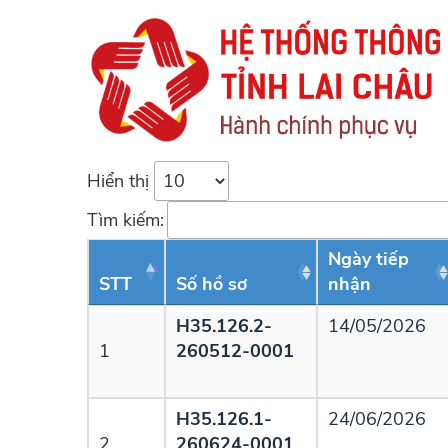
Hiển thị
Tìm kiếm:
Ngày tiếp
STT
Số hồ sơ
nhận
H35.126.2-
14/05/2026
1
260512-0001
H35.126.1-
24/06/2026
2
260624-0001