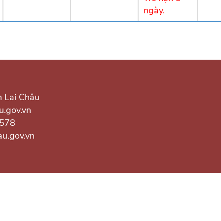
ngày.
h Lai Châu
u.gov.vn
.578
au.gov.vn