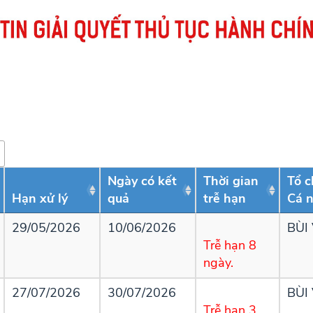
Ngày có kết
Thời gian
Tổ c
Hạn xử lý
quả
trễ hạn
Cá n
29/05/2026
10/06/2026
BÙI
Trễ hạn 8
ngày.
27/07/2026
30/07/2026
BÙI
Trễ hạn 3