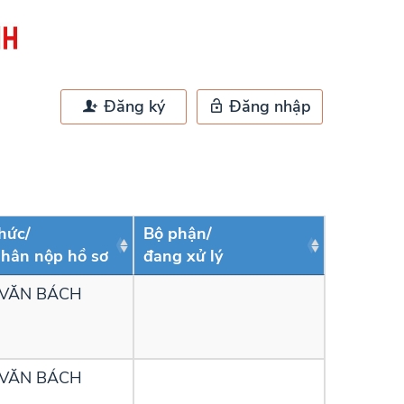
Đăng ký
Đăng nhập
hức/
Bộ phận/
hân nộp hồ sơ
đang xử lý
 VĂN BÁCH
 VĂN BÁCH