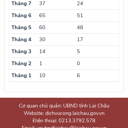
Tháng 7
37
24
13
Tháng 6
65
51
14
Tháng 5
60
48
12
Tháng 4
30
17
13
Tháng 3
14
5
9
Tháng 2
1
0
1
Tháng 1
10
6
4
Cơ quan chủ quản: UBND tỉnh Lai Châu
Website: dichvucong.laichau.gov.vn
Điện thoại: 0213.3792.578