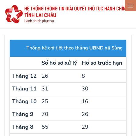
Thống kê chi tiết theo tháng
UBND xã Sùng Phài
Số hồ sơ xử lý
Hồ sơ trước hạn
Hồ 
Tháng 12
26
8
18
Tháng 11
31
30
0
Tháng 10
25
16
9
Tháng 9
70
26
43
Tháng 8
55
29
26