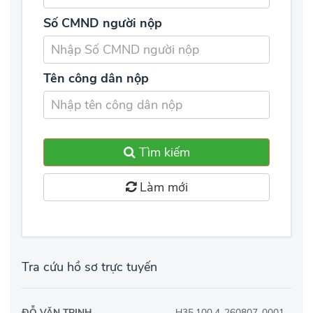
Số CMND người nộp
Tên công dân nộp
Tìm kiếm
Làm mới
Tra cứu hồ sơ trực tuyến
ĐỖ VĂN TRỊNH
H35.100.4-260807-0001 -